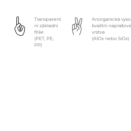
Transparent
Anorganická vyso
ní základní 
kvalitní naprašova
fólie
vrstva
(PET, PE, 
(AlOx nebo SiOx)
PP)