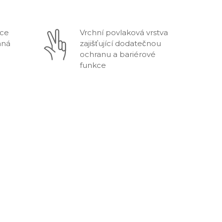
ce 
Vrchní povlaková vrstva 
ná 
zajišťující dodatečnou 
ochranu a bariérové 
funkce